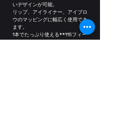
いデザインが可能。
リップ、アイライナー、アイブロ
ウのマッピングに幅広く使用でき
ます。
1本でたっぷり使える**115フィー
ト（約35メートル）**の長さ。
サロンワークやトレーニングにも
最適です。
BROWISTA JAPAN
SUZUKOO HAWAII.JAPAN,LLC
SUZUKOO DIGITAL VENTURES